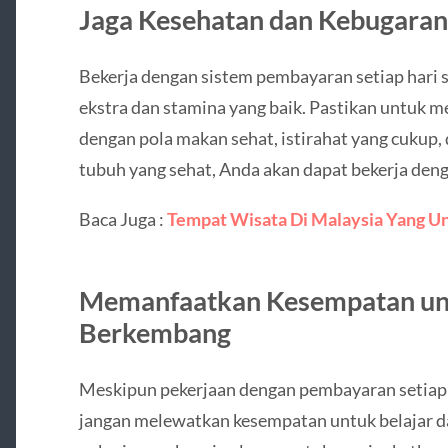
Jaga Kesehatan dan Kebugara
Bekerja dengan sistem pembayaran setiap hari
ekstra dan stamina yang baik. Pastikan untuk 
dengan pola makan sehat, istirahat yang cukup,
tubuh yang sehat, Anda akan dapat bekerja denga
Baca Juga :
Tempat Wisata Di Malaysia Yang U
Memanfaatkan Kesempatan unt
Berkembang
Meskipun pekerjaan dengan pembayaran setiap 
jangan melewatkan kesempatan untuk belajar d