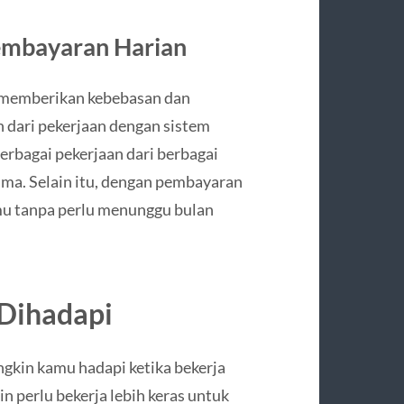
embayaran Harian
a memberikan kebebasan dan
dari pekerjaan dengan sistem
rbagai pekerjaan dari berbagai
lama. Selain itu, dengan pembayaran
amu tanpa perlu menunggu bulan
Dihadapi
ngkin kamu hadapi ketika bekerja
 perlu bekerja lebih keras untuk