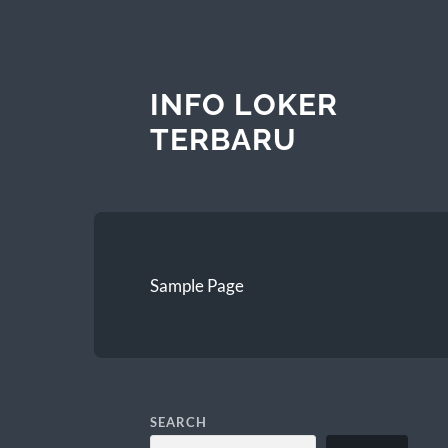
INFO LOKER
TERBARU
Sample Page
SEARCH