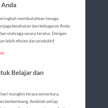
n Anda
 seringkali membutuhkan tenaga
menjaga kesehatan dan kebugaran Anda
 dan olahraga secara teratur. Dengan
n lebih efisien dan produktif.
nik
uk Belajar dan
hari mungkin terasa sementara,
an berkembang. Ambilah setiap