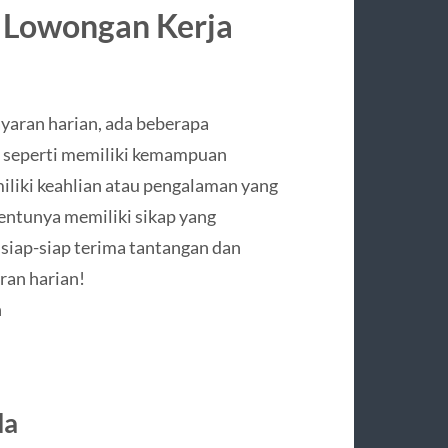
 Lowongan Kerja
yaran harian, ada beberapa
, seperti memiliki kemampuan
miliki keahlian atau pengalaman yang
entunya memiliki sikap yang
 siap-siap terima tantangan dan
ran harian!
n
da