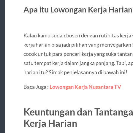
Apa itu Lowongan Kerja Harian
Kalau kamu sudah bosen dengan rutinitas kerj
kerja harian bisa jadi pilihan yang menyegarkan
cocok untuk para pencari kerja yang suka tanta
satu tempat kerja dalam jangka panjang. Tapi, a
harian itu? Simak penjelasannya di bawah ini!
Baca Juga :
Lowongan Kerja Nusantara TV
Keuntungan dan Tantanga
Kerja Harian