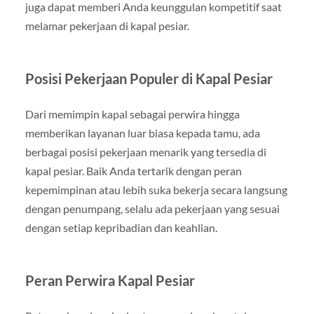
juga dapat memberi Anda keunggulan kompetitif saat
melamar pekerjaan di kapal pesiar.
Posisi Pekerjaan Populer di Kapal Pesiar
Dari memimpin kapal sebagai perwira hingga
memberikan layanan luar biasa kepada tamu, ada
berbagai posisi pekerjaan menarik yang tersedia di
kapal pesiar. Baik Anda tertarik dengan peran
kepemimpinan atau lebih suka bekerja secara langsung
dengan penumpang, selalu ada pekerjaan yang sesuai
dengan setiap kepribadian dan keahlian.
Peran Perwira Kapal Pesiar