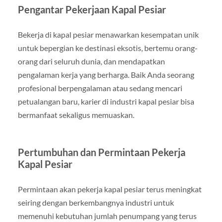
Pengantar Pekerjaan Kapal Pesiar
Bekerja di kapal pesiar menawarkan kesempatan unik
untuk bepergian ke destinasi eksotis, bertemu orang-
orang dari seluruh dunia, dan mendapatkan
pengalaman kerja yang berharga. Baik Anda seorang
profesional berpengalaman atau sedang mencari
petualangan baru, karier di industri kapal pesiar bisa
bermanfaat sekaligus memuaskan.
Pertumbuhan dan Permintaan Pekerja
Kapal Pesiar
Permintaan akan pekerja kapal pesiar terus meningkat
seiring dengan berkembangnya industri untuk
memenuhi kebutuhan jumlah penumpang yang terus