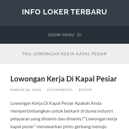
INFO LOKER TERBARU
SHOW MENU
TAG:
LOWONGAN KERJA KAPAL PESIAR
Lowongan Kerja Di Kapal Pesiar
MARCH 24, 2024
/
0 COMMENTS
/
STICKY
Lowongan Kerja Di Kapal Pesiar Apakah Anda
mempertimbangkan untuk berkarir di dunia industri
pelayaran yang dinamis dan dinamis? “Lowongan kerja
kapal pesiar” menawarkan pintu gerbang menuju