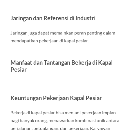
Jaringan dan Referensi di Industri
Jaringan juga dapat memainkan peran penting dalam
mendapatkan pekerjaan di kapal pesiar.
Manfaat dan Tantangan Bekerja di Kapal
Pesiar
Keuntungan Pekerjaan Kapal Pesiar
Bekerja di kapal pesiar bisa menjadi pekerjaan impian
bagi banyak orang, menawarkan kombinasi unik antara
perjalanan, petualangan, dan pekerjaan. Karyawan