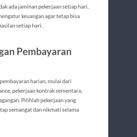
ak ada jaminan pekerjaan setiap hari.
 mengatur keuangan agar tetap bisa
silan setiap hari.
engan Pembayaran
pembayaran harian, mulai dari
lance, pekerjaan kontrak sementara,
dagangan. Pilihlah pekerjaan yang
tap semangat dan nikmati selama