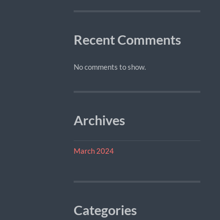
Recent Comments
No comments to show.
Archives
March 2024
Categories