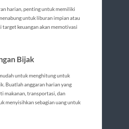
n harian, penting untuk memiliki
 menabung untuk liburan impian atau
i target keuangan akan memotivasi
ngan Bijak
 mudah untuk menghitung untuk
k. Buatlah anggaran harian yang
i makanan, transportasi, dan
tuk menyisihkan sebagian uang untuk