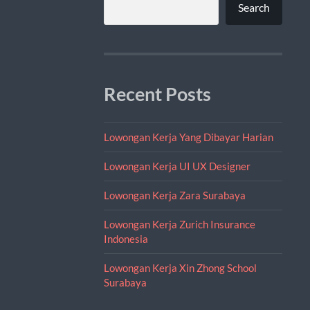
Search
Recent Posts
Lowongan Kerja Yang Dibayar Harian
Lowongan Kerja UI UX Designer
Lowongan Kerja Zara Surabaya
Lowongan Kerja Zurich Insurance
Indonesia
Lowongan Kerja Xin Zhong School
Surabaya