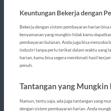
Keuntungan Bekerja dengan P
Bekerja dengan sistem pembayaran harian bis
kenyamanan yang mungkin tidak kamu dapatkan 
pembayaran bulanan. Anda juga bisa mencoba be
industri tanpa perlu terikat dalam waktu yang 
harian, kamu bisa segera menikmati hasil kerj
penuh.
Tantangan yang Mungkin 
Namun, tentu saja, ada juga tantangan yang mu
dengan sistem pembayaran harian. Anda mungkin