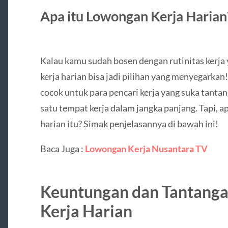
Apa itu Lowongan Kerja Harian
Kalau kamu sudah bosen dengan rutinitas kerj
kerja harian bisa jadi pilihan yang menyegarkan
cocok untuk para pencari kerja yang suka tanta
satu tempat kerja dalam jangka panjang. Tapi, a
harian itu? Simak penjelasannya di bawah ini!
Baca Juga :
Lowongan Kerja Nusantara TV
Keuntungan dan Tantanga
Kerja Harian