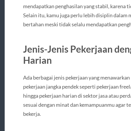
mendapatkan penghasilan yang stabil, karena tid
Selain itu, kamu juga perlu lebih disiplin dalam
bertahan meski tidak selalu mendapatkan pengha
Jenis-Jenis Pekerjaan d
Harian
Ada berbagai jenis pekerjaan yang menawarkan 
pekerjaan jangka pendek seperti pekerjaan free
hingga pekerjaan harian di sektor jasa atau per
sesuai dengan minat dan kemampuanmu agar te
bekerja.