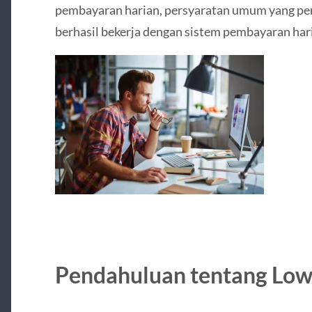
pembayaran harian, persyaratan umum yang perl
berhasil bekerja dengan sistem pembayaran har
Pendahuluan tentang Low