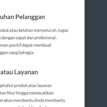
luhan Pelanggan
roduk atau keluhan menyeluruh, tugas
dengan cepat dan profesional.
aman positif dapat membuat
gan yang bahagia.
 atau Layanan
getahui produk atau layanan
skan fitur hingga memecahkan
jalan akan membantu Anda membantu