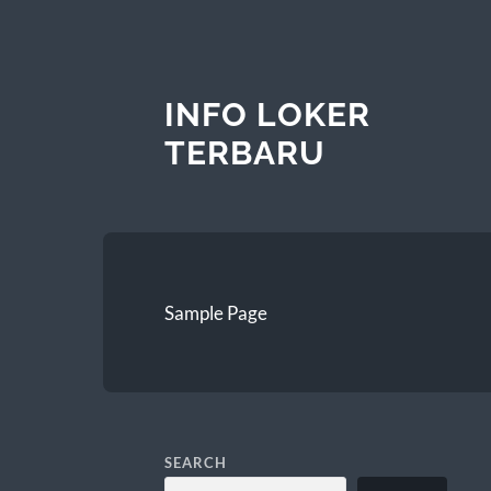
INFO LOKER
TERBARU
Sample Page
SEARCH