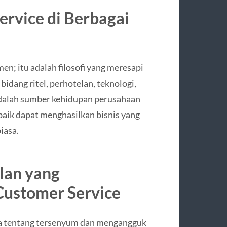
rvice di Berbagai
n; itu adalah filosofi yang meresapi
bidang ritel, perhotelan, teknologi,
 adalah sumber kehidupan perusahaan
baik dapat menghasilkan bisnis yang
iasa.
lan yang
Customer Service
ya tentang tersenyum dan mengangguk