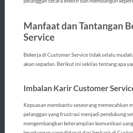
pelanggan secara efektif dan membangun keper
Manfaat dan Tantangan B
Service
Bekerja di Customer Service tidak selalu mudah
akan sepadan. Berikut ini sekilas tentang apa 
Imbalan Karir Customer Servic
Kepuasan membantu seseorang memecahkan m
pelanggan yang frustrasi menjadi pendukung se
mengembangkan keterampilan komunikasi yang 
keuntungan yang didapat dari berkarir di Custom