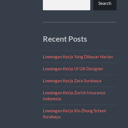
Search
Recent Posts
Lowongan Kerja Yang Dibayar Harian
Lowongan Kerja UI UX Designer
Lowongan Kerja Zara Surabaya
Lowongan Kerja Zurich Insurance
Indonesia
Lowongan Kerja Xin Zhong School
Surabaya