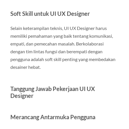
Soft Skill untuk UI UX Designer
Selain keterampilan teknis, UI UX Designer harus
memiliki pemahaman yang baik tentang komunikasi,
empati, dan pemecahan masalah. Berkolaborasi
dengan tim lintas fungsi dan berempati dengan
pengguna adalah soft skill penting yang membedakan
desainer hebat.
Tanggung Jawab Pekerjaan UI UX
Designer
Merancang Antarmuka Pengguna