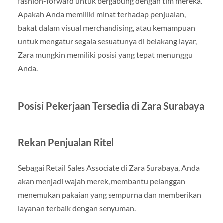
fashion-forward untuk bergabung dengan tim mereka.
Apakah Anda memiliki minat terhadap penjualan,
bakat dalam visual merchandising, atau kemampuan
untuk mengatur segala sesuatunya di belakang layar,
Zara mungkin memiliki posisi yang tepat menunggu
Anda.
Posisi Pekerjaan Tersedia di Zara Surabaya
Rekan Penjualan Ritel
Sebagai Retail Sales Associate di Zara Surabaya, Anda
akan menjadi wajah merek, membantu pelanggan
menemukan pakaian yang sempurna dan memberikan
layanan terbaik dengan senyuman.