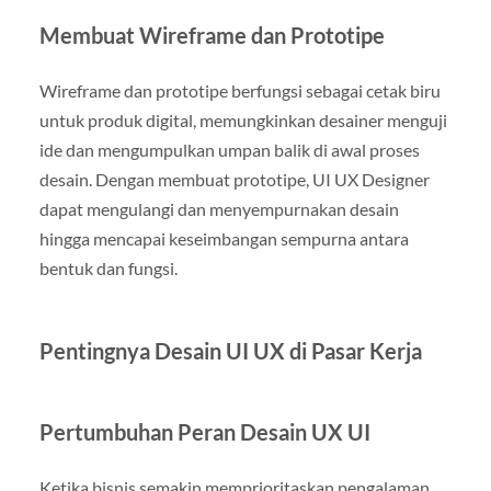
Membuat Wireframe dan Prototipe
Wireframe dan prototipe berfungsi sebagai cetak biru
untuk produk digital, memungkinkan desainer menguji
ide dan mengumpulkan umpan balik di awal proses
desain. Dengan membuat prototipe, UI UX Designer
dapat mengulangi dan menyempurnakan desain
hingga mencapai keseimbangan sempurna antara
bentuk dan fungsi.
Pentingnya Desain UI UX di Pasar Kerja
Pertumbuhan Peran Desain UX UI
Ketika bisnis semakin memprioritaskan pengalaman