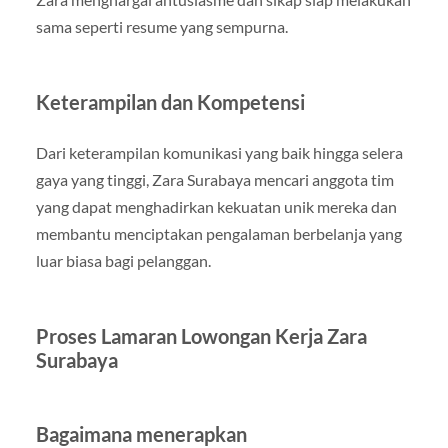
sama seperti resume yang sempurna.
Keterampilan dan Kompetensi
Dari keterampilan komunikasi yang baik hingga selera
gaya yang tinggi, Zara Surabaya mencari anggota tim
yang dapat menghadirkan kekuatan unik mereka dan
membantu menciptakan pengalaman berbelanja yang
luar biasa bagi pelanggan.
Proses Lamaran Lowongan Kerja Zara
Surabaya
Bagaimana menerapkan