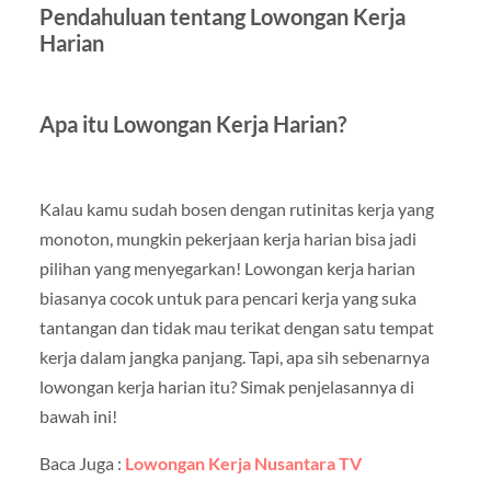
Pendahuluan tentang Lowongan Kerja
Harian
Apa itu Lowongan Kerja Harian?
Kalau kamu sudah bosen dengan rutinitas kerja yang
monoton, mungkin pekerjaan kerja harian bisa jadi
pilihan yang menyegarkan! Lowongan kerja harian
biasanya cocok untuk para pencari kerja yang suka
tantangan dan tidak mau terikat dengan satu tempat
kerja dalam jangka panjang. Tapi, apa sih sebenarnya
lowongan kerja harian itu? Simak penjelasannya di
bawah ini!
Baca Juga :
Lowongan Kerja Nusantara TV