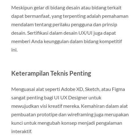
Meskipun gelar di bidang desain atau bidang terkait
dapat bermanfaat, yang terpenting adalah pemahaman
mendalam tentang perilaku pengguna dan prinsip
desain. Sertifikasi dalam desain UX/UI juga dapat
memberi Anda keunggulan dalam bidang kompetitif
ini.
Keterampilan Teknis Penting
Menguasai alat seperti Adobe XD, Sketch, atau Figma
sangat penting bagi UI UX Designer untuk
mewujudkan visi kreatif mereka. Kemahiran dalam alat
pembuatan prototipe dan wireframing juga merupakan
kunci untuk mengubah konsep menjadi pengalaman
interaktif.