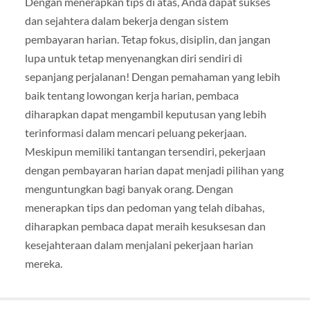
Dengan menerapkan tips di atas, Anda dapat sukses
dan sejahtera dalam bekerja dengan sistem
pembayaran harian. Tetap fokus, disiplin, dan jangan
lupa untuk tetap menyenangkan diri sendiri di
sepanjang perjalanan! Dengan pemahaman yang lebih
baik tentang lowongan kerja harian, pembaca
diharapkan dapat mengambil keputusan yang lebih
terinformasi dalam mencari peluang pekerjaan.
Meskipun memiliki tantangan tersendiri, pekerjaan
dengan pembayaran harian dapat menjadi pilihan yang
menguntungkan bagi banyak orang. Dengan
menerapkan tips dan pedoman yang telah dibahas,
diharapkan pembaca dapat meraih kesuksesan dan
kesejahteraan dalam menjalani pekerjaan harian
mereka.