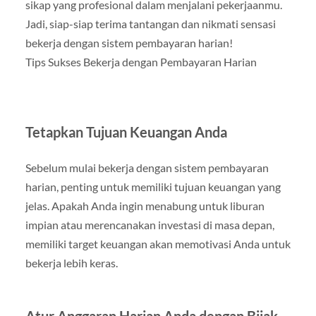
sikap yang profesional dalam menjalani pekerjaanmu.
Jadi, siap-siap terima tantangan dan nikmati sensasi
bekerja dengan sistem pembayaran harian!
Tips Sukses Bekerja dengan Pembayaran Harian
Tetapkan Tujuan Keuangan Anda
Sebelum mulai bekerja dengan sistem pembayaran
harian, penting untuk memiliki tujuan keuangan yang
jelas. Apakah Anda ingin menabung untuk liburan
impian atau merencanakan investasi di masa depan,
memiliki target keuangan akan memotivasi Anda untuk
bekerja lebih keras.