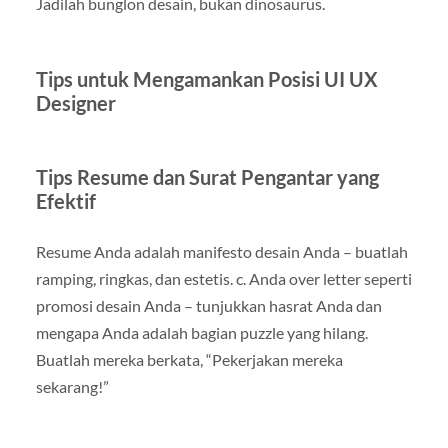
Jadilah bunglon desain, bukan dinosaurus.
Tips untuk Mengamankan Posisi UI UX
Designer
Tips Resume dan Surat Pengantar yang
Efektif
Resume Anda adalah manifesto desain Anda – buatlah
ramping, ringkas, dan estetis. c. Anda over letter seperti
promosi desain Anda – tunjukkan hasrat Anda dan
mengapa Anda adalah bagian puzzle yang hilang.
Buatlah mereka berkata, “Pekerjakan mereka
sekarang!”