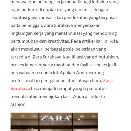
menawarkan peluang kerja menarik bagi individu yang
ingin berkarir di dunia ritel yang dinamis. Dengan
reputasi gaya, inovasi, dan pendekatan yang berpusat
pada pelanggan, Zara Surabaya menyediakan
lingkungan kerja yang menstimulasi yang mendorong
pertumbuhan dan kreativitas. Pada artikel kali ini, kita
akan menelusuri berbagai posisi pekerjaan yang
tersedia di Zara Surabaya, kualifikasi yang dibutuhkan,
proses lamaran, serta manfaat dan fasilitas bekerja di
perusahaan ternama ini. Apakah Anda seorang
profesional berpengalaman atau lulusan baru,
Zara
Surabaya
bisa menjadi tempat yang tepat untuk
memulai atau memajukan karir Anda di industri
fashion.