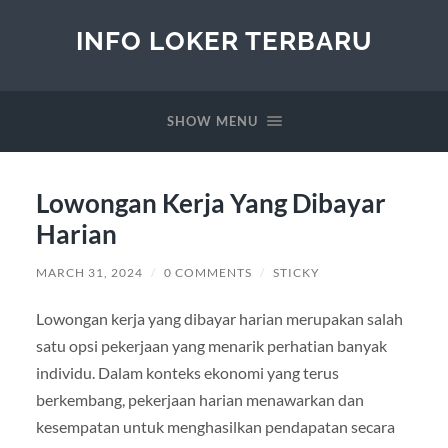
INFO LOKER TERBARU
SHOW MENU
Lowongan Kerja Yang Dibayar
Harian
MARCH 31, 2024
/
0 COMMENTS
/
STICKY
Lowongan kerja yang dibayar harian merupakan salah
satu opsi pekerjaan yang menarik perhatian banyak
individu. Dalam konteks ekonomi yang terus
berkembang, pekerjaan harian menawarkan dan
kesempatan untuk menghasilkan pendapatan secara