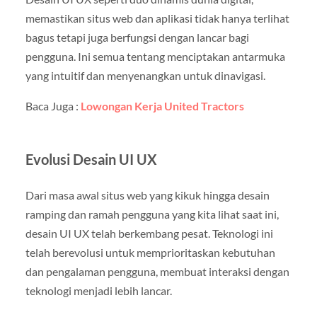
memastikan situs web dan aplikasi tidak hanya terlihat
bagus tetapi juga berfungsi dengan lancar bagi
pengguna. Ini semua tentang menciptakan antarmuka
yang intuitif dan menyenangkan untuk dinavigasi.
Baca Juga :
Lowongan Kerja United Tractors
Evolusi Desain UI UX
Dari masa awal situs web yang kikuk hingga desain
ramping dan ramah pengguna yang kita lihat saat ini,
desain UI UX telah berkembang pesat. Teknologi ini
telah berevolusi untuk memprioritaskan kebutuhan
dan pengalaman pengguna, membuat interaksi dengan
teknologi menjadi lebih lancar.