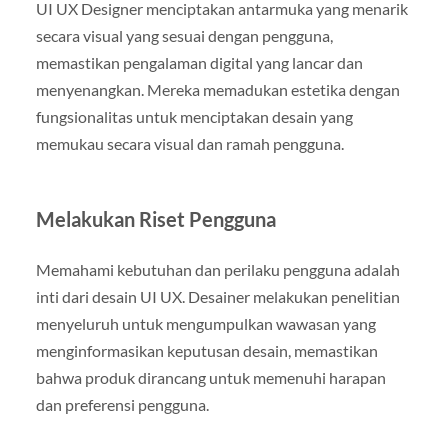
UI UX Designer menciptakan antarmuka yang menarik
secara visual yang sesuai dengan pengguna,
memastikan pengalaman digital yang lancar dan
menyenangkan. Mereka memadukan estetika dengan
fungsionalitas untuk menciptakan desain yang
memukau secara visual dan ramah pengguna.
Melakukan Riset Pengguna
Memahami kebutuhan dan perilaku pengguna adalah
inti dari desain UI UX. Desainer melakukan penelitian
menyeluruh untuk mengumpulkan wawasan yang
menginformasikan keputusan desain, memastikan
bahwa produk dirancang untuk memenuhi harapan
dan preferensi pengguna.