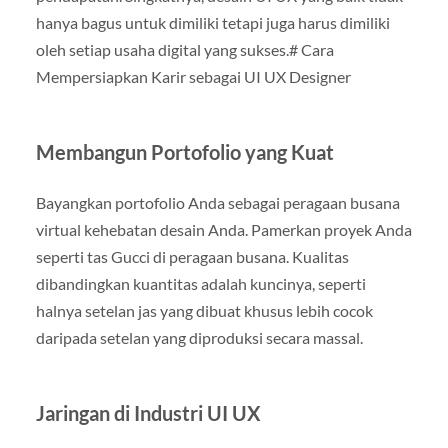
hanya bagus untuk dimiliki tetapi juga harus dimiliki
oleh setiap usaha digital yang sukses.# Cara
Mempersiapkan Karir sebagai UI UX Designer
Membangun Portofolio yang Kuat
Bayangkan portofolio Anda sebagai peragaan busana
virtual kehebatan desain Anda. Pamerkan proyek Anda
seperti tas Gucci di peragaan busana. Kualitas
dibandingkan kuantitas adalah kuncinya, seperti
halnya setelan jas yang dibuat khusus lebih cocok
daripada setelan yang diproduksi secara massal.
Jaringan di Industri UI UX