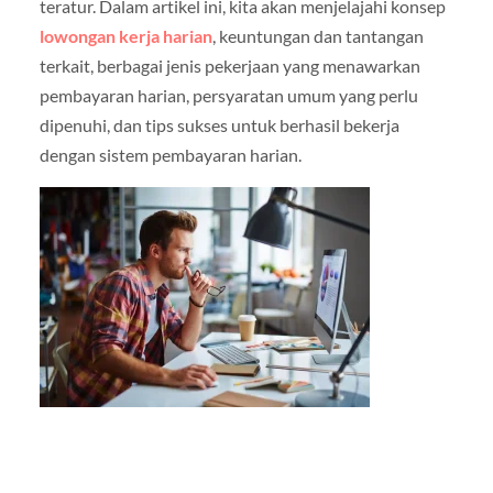
teratur. Dalam artikel ini, kita akan menjelajahi konsep
lowongan kerja harian
, keuntungan dan tantangan
terkait, berbagai jenis pekerjaan yang menawarkan
pembayaran harian, persyaratan umum yang perlu
dipenuhi, dan tips sukses untuk berhasil bekerja
dengan sistem pembayaran harian.