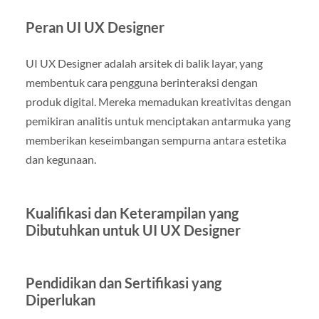
Peran UI UX Designer
UI UX Designer adalah arsitek di balik layar, yang
membentuk cara pengguna berinteraksi dengan
produk digital. Mereka memadukan kreativitas dengan
pemikiran analitis untuk menciptakan antarmuka yang
memberikan keseimbangan sempurna antara estetika
dan kegunaan.
Kualifikasi dan Keterampilan yang
Dibutuhkan untuk UI UX Designer
Pendidikan dan Sertifikasi yang
Diperlukan